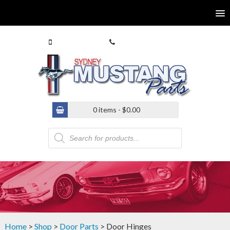
0413 770 586
(02) 9546 4646
0 items -
$
0.00
Products
search
Home
>
Shop
>
Door Parts
> Door Hinges