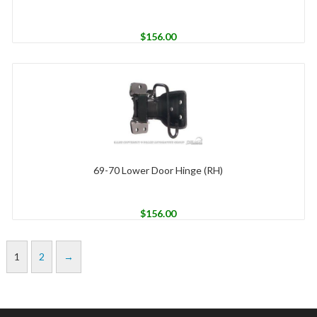
$
156.00
69-70 Lower Door Hinge (RH)
$
156.00
1
2
→